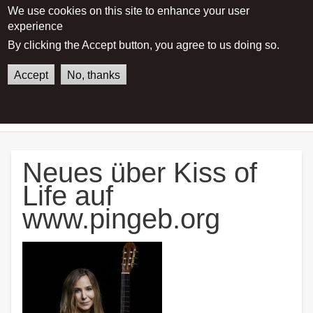
We use cookies on this site to enhance your user
experience
Main menu
By clicking the Accept button, you agree to us doing so.
Accept
No, thanks
German
English
Home
Neues über Kiss of Life auf
www.pingeb.org
Neues über Kiss of
Life auf
www.pingeb.org