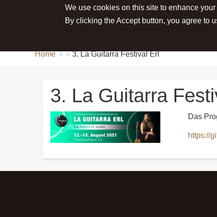
We use cookies on this site to enhance your
Main menu
ABOUT JULIA
NEWS
CONCE
By clicking the Accept button, you agree to u
Home
3. La Guitarra Festival Erl
3. La Guitarra Festi
Das Prog
https://g