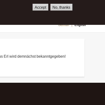
Accept
No, thanks
SHOP
CONTACT
German
English
haus Erl wird demnächst bekanntgegeben!