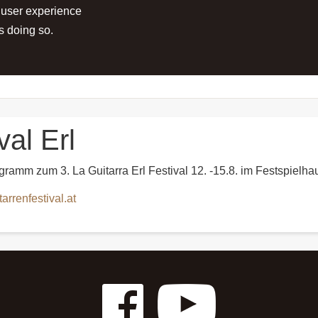
 user experience
RTS
PROJECTS
MEDIA
PRESS
s doing so.
val Erl
ramm zum 3. La Guitarra Erl Festival 12. -15.8. im Festspiel
itarrenfestival.at