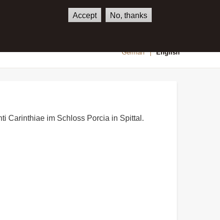
Accept
No, thanks
SHOP
CONTACT
German
English
i Carinthiae im Schloss Porcia in Spittal.