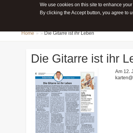
We use cookies on this site to enhance your
Main menu
ABOUT JULIA
NEWS
CONCE
By clicking the Accept button, you agree to u
Home
Die Gitarre ist ihr Leben
Die Gitarre ist ihr 
Am 12. J
karten@