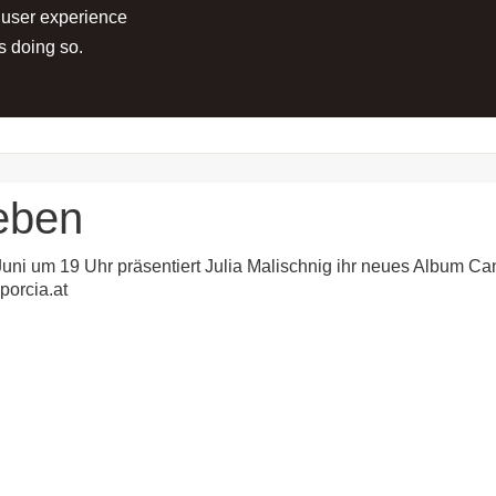
 user experience
RTS
PROJECTS
MEDIA
PRESS
s doing so.
Leben
uni um 19 Uhr präsentiert Julia Malischnig ihr neues Album Cant
porcia.at