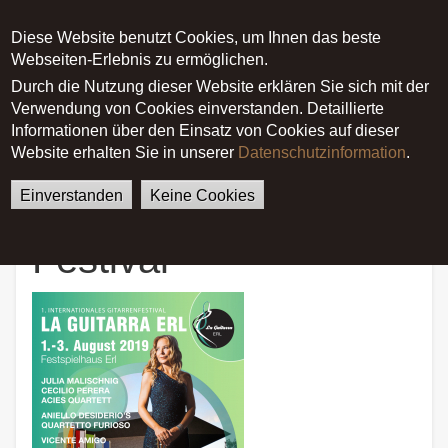
Diese Website benutzt Cookies, um Ihnen das beste
Main menu
Webseiten-Erlebnis zu ermöglichen.
Durch die Nutzung dieser Website erklären Sie sich mit der
Verwendung von Cookies einverstanden. Detaillierte
German
English
Startseite
News
Informationen über den Einsatz von Cookies auf dieser
1. La Guitarra Erl Festival
Website erhalten Sie in unserer
Datenschutzinformation
.
Einverstanden
Keine Cookies
1. La Guitarra Erl
Festival