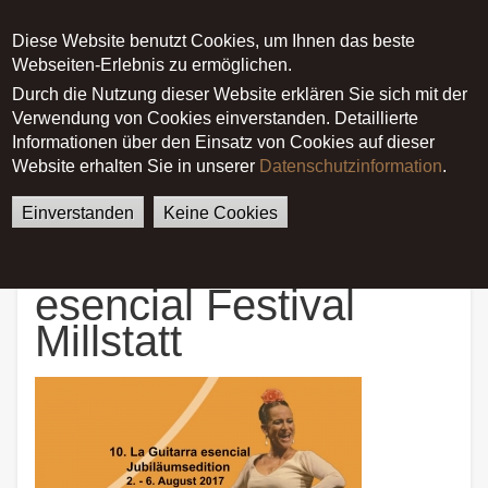
Diese Website benutzt Cookies, um Ihnen das beste
Main menu
Webseiten-Erlebnis zu ermöglichen.
Durch die Nutzung dieser Website erklären Sie sich mit der
Verwendung von Cookies einverstanden. Detaillierte
German
English
Startseite
News
Informationen über den Einsatz von Cookies auf dieser
10. La Guitarra esencial
Website erhalten Sie in unserer
Datenschutzinformation
.
Festival Millstatt
Einverstanden
Keine Cookies
10. La Guitarra
esencial Festival
Millstatt