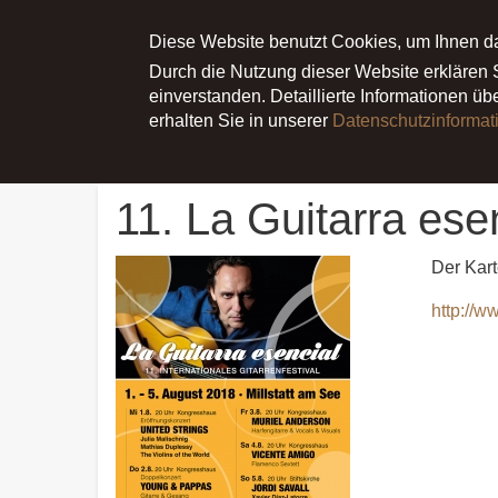
Main menu
ÜBER JULIA
Diese Website benutzt Cookies, um Ihnen d
NEWS
TERMI
Durch die Nutzung dieser Website erklären
einverstanden. Detaillierte Informationen ü
erhalten Sie in unserer
Datenschutzinformat
Startseite
News
11. La Guitarra esencial Festival 
11. La Guitarra esen
Der Kart
http://ww