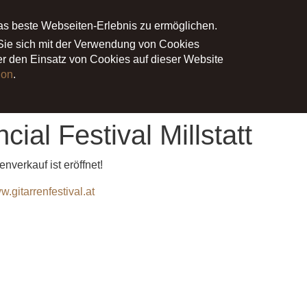
as beste Webseiten-Erlebnis zu ermöglichen.
NE
PROJEKTE
MEDIEN
PRESS
 Sie sich mit der Verwendung von Cookies
ber den Einsatz von Cookies auf dieser Website
ion
.
Millstatt
cial Festival Millstatt
enverkauf ist eröffnet!
w.gitarrenfestival.at