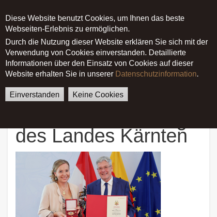
Diese Website benutzt Cookies, um Ihnen das beste
Main menu
Webseiten-Erlebnis zu ermöglichen.
Durch die Nutzung dieser Website erklären Sie sich mit der
Verwendung von Cookies einverstanden. Detaillierte
German
English
Startseite
News
Informationen über den Einsatz von Cookies auf dieser
Hohe Auszeichnung des
Website erhalten Sie in unserer
Datenschutzinformation
.
Landes Kärnten
Einverstanden
Keine Cookies
Hohe Auszeichnung
des Landes Kärnten