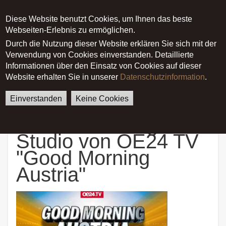
Diese Website benutzt Cookies, um Ihnen das beste
Main menu
Webseiten-Erlebnis zu ermöglichen.
Durch die Nutzung dieser Website erklären Sie sich mit der
Verwendung von Cookies einverstanden. Detaillierte
German
English
Startseite
News
Informationen über den Einsatz von Cookies auf dieser
Julia Malischnig im Studio von
Website erhalten Sie in unserer
Datenschutzinformation
.
OE24 TV "Good Morning Austria"
Einverstanden
Keine Cookies
Julia Malischnig im
Studio von OE24 TV
"Good Morning
Austria"