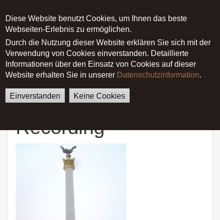
Diese Website benutzt Cookies, um Ihnen das beste
Main menu
Webseiten-Erlebnis zu ermöglichen.
Durch die Nutzung dieser Website erklären Sie sich mit der
Verwendung von Cookies einverstanden. Detaillierte
German
English
Startseite
News
Informationen über den Einsatz von Cookies auf dieser
Peace for Kyiv Recording
Website erhalten Sie in unserer
Datenschutzinformation
.
Einverstanden
Keine Cookies
Peace for Kyiv
Recording