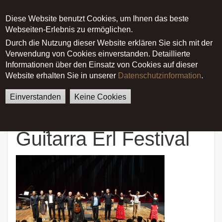
Diese Website benutzt Cookies, um Ihnen das beste
Main menu
Webseiten-Erlebnis zu ermöglichen.
Durch die Nutzung dieser Website erklären Sie sich mit der
Verwendung von Cookies einverstanden. Detaillierte
German
English
Startseite
News
Informationen über den Einsatz von Cookies auf dieser
Umjubeltes 5. La Guitarra Erl
Website erhalten Sie in unserer
Datenschutzinformation
.
Festival
Einverstanden
Keine Cookies
Umjubeltes 5. La
Guitarra Erl Festival