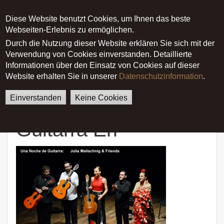
Diese Website benutzt Cookies, um Ihnen das beste
Main menu
Webseiten-Erlebnis zu ermöglichen.
Durch die Nutzung dieser Website erklären Sie sich mit der
Verwendung von Cookies einverstanden. Detaillierte
German
English
Startseite
News
Informationen über den Einsatz von Cookies auf dieser
Una Noche de Guitarra Erl
Website erhalten Sie in unserer
Datenschutzinformation
.
Einverstanden
Keine Cookies
Una Noche de
Guitarra Erl