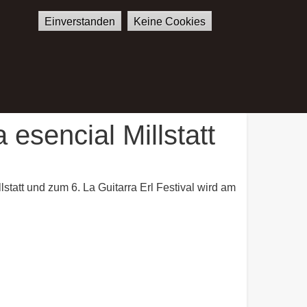
Einverstanden
Keine Cookies
E
SHOP
KONTAKT
German
English
sencial Millstatt
att und zum 6. La Guitarra Erl Festival wird am