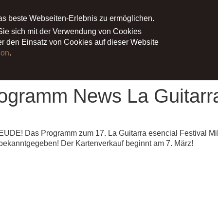
as beste Webseiten-Erlebnis zu ermöglichen.
NE
PROJEKTE
MEDIEN
PRESS
 Sie sich mit der Verwendung von Cookies
ber den Einsatz von Cookies auf dieser Website
ion
.
 Guitarra esencial Millstatt & La Guitarra Erl
gramm News La Guitarra e
E! Das Programm zum 17. La Guitarra esencial Festival Millst
bekanntgegeben! Der Kartenverkauf beginnt am 7. März!