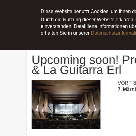
Main menu
ÜBER JULIA
Diese Website benutzt Cookies, um Ihnen d
NEWS
TERMI
Durch die Nutzung dieser Website erklären
einverstanden. Detaillierte Informationen ü
erhalten Sie in unserer
Datenschutzinformat
Startseite
News
Upcoming soon! Programm News La
Upcoming soon! Pro
& La Guitarra Erl
VORFREUD
7. März