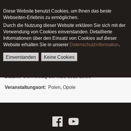
Diese Website benutzt Cookies, um Ihnen das beste
Main menu
Webseiten-Erlebnis zu ermöglichen.
Durch die Nutzung dieser Website erklären Sie sich mit der
Verwendung von Cookies einverstanden. Detaillierte
German
English
Startseite
Polen, Opole
Informationen über den Einsatz von Cookies auf dieser
Website erhalten Sie in unserer
Datenschutzinformation
.
Polen, Opole
Einverstanden
Keine Cookies
Datum
Donnerstag 18. März 2010 20:00
Veranstaltungsort
Polen, Opole