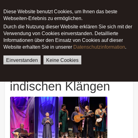
Diese Website benutzt Cookies, um Ihnen das beste
Main menu
Webseiten-Erlebnis zu ermöglichen.
Durch die Nutzung dieser Website erklären Sie sich mit der
Verwendung von Cookies einverstanden. Detaillierte
German
English
Startseite
Pressespiegel
Informationen über den Einsatz von Cookies auf dieser
Ein Auftakt mit indischen
Website erhalten Sie in unserer
Datenschutzinformation
.
Klängen
Einverstanden
Keine Cookies
Ein Auftakt mit
indischen Klängen