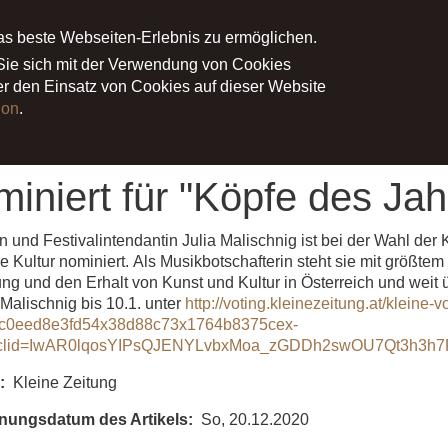
as beste Webseiten-Erlebnis zu ermöglichen.
NE
PROJEKTE
MEDIEN
PRESS
 Sie sich mit der Verwendung von Cookies
ber den Einsatz von Cookies auf dieser Website
ion
.
ert für "Köpfe des Jahres 2020 Kultur"
miniert für "Köpfe des Ja
tin und Festivalintendantin Julia Malischnig ist bei der Wahl de
e Kultur nominiert. Als Musikbotschafterin steht sie mit größt
ung und den Erhalt von Kunst und Kultur in Österreich und wei
a Malischnig bis 10.1. unter
http://voting.kleinezeitung.at/kleine-
c0eed8e3fd54x38d88c73x1764b8375cex-
bclid=IwAR0lqosYIPsQJENYLvbxMoa_zGDDh2swOU7Qt3h3h7
Kleine Zeitung
nungsdatum des Artikels
So, 20.12.2020