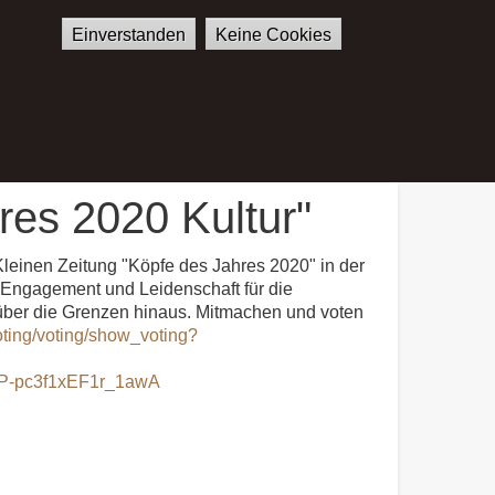
Einverstanden
Keine Cookies
E
SHOP
KONTAKT
German
English
hres 2020 Kultur"
r Kleinen Zeitung "Köpfe des Jahres 2020" in der
em Engagement und Leidenschaft für die
t über die Grenzen hinaus. Mitmachen und voten
voting/voting/show_voting?
P-pc3f1xEF1r_1awA