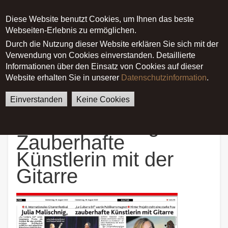
Diese Website benutzt Cookies, um Ihnen das beste
Main menu
Webseiten-Erlebnis zu ermöglichen.
Durch die Nutzung dieser Website erklären Sie sich mit der
Verwendung von Cookies einverstanden. Detaillierte
German
English
Startseite
Pressespiegel
Informationen über den Einsatz von Cookies auf dieser
Julia Malischnig - Zauberhafte
Website erhalten Sie in unserer
Datenschutzinformation
.
Künstlerin mit der Gitarre
Einverstanden
Keine Cookies
Julia Malischnig -
Zauberhafte
Künstlerin mit der
Gitarre