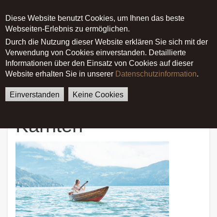
Diese Website benutzt Cookies, um Ihnen das beste
Main menu
Webseiten-Erlebnis zu ermöglichen.
Durch die Nutzung dieser Website erklären Sie sich mit der
Verwendung von Cookies einverstanden. Detaillierte
German
English
Startseite
Pressespiegel
Informationen über den Einsatz von Cookies auf dieser
Weltmusik aus Kärnten
Website erhalten Sie in unserer
Datenschutzinformation
.
Einverstanden
Keine Cookies
Weltmusik aus
Kärnten