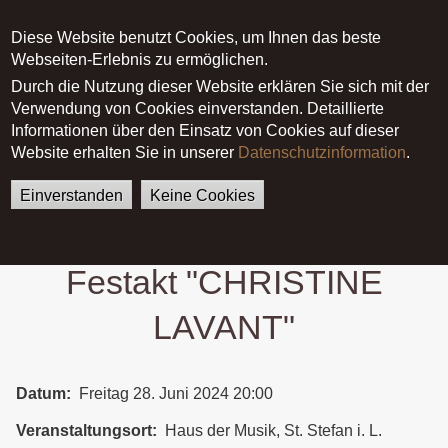
Diese Website benutzt Cookies, um Ihnen das beste
Main menu
Webseiten-Erlebnis zu ermöglichen.
Durch die Nutzung dieser Website erklären Sie sich mit der
Verwendung von Cookies einverstanden. Detaillierte
German
English
Startseite
Termine
Informationen über den Einsatz von Cookies auf dieser
Colours of Carinthia @ Festakt
Website erhalten Sie in unserer
Datenschutzinformation
.
"CHRISTINE LAVANT"
Einverstanden
Keine Cookies
Colours of Carinthia @
Festakt "CHRISTINE
LAVANT"
Datum
Freitag 28. Juni 2024 20:00
Veranstaltungsort
Haus der Musik, St. Stefan i. L.