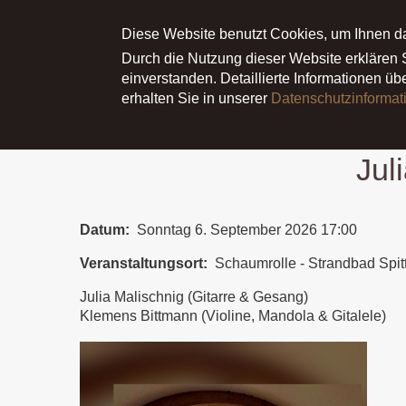
Main menu
ÜBER JULIA
Diese Website benutzt Cookies, um Ihnen d
NEWS
TERMI
Durch die Nutzung dieser Website erklären
einverstanden. Detaillierte Informationen ü
erhalten Sie in unserer
Datenschutzinformat
Startseite
Termine
Julia Malischnig & Klemens B
Jul
Datum
Sonntag 6. September 2026 17:00
Veranstaltungsort
Schaumrolle - Strandbad Spit
Julia Malischnig (Gitarre & Gesang)
Klemens Bittmann (Violine, Mandola & Gitalele)