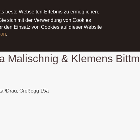
as beste Webseiten-Erlebnis zu ermöglichen.
NE
PROJEKTE
MEDIEN
PRESS
 Sie sich mit der Verwendung von Cookies
ber den Einsatz von Cookies auf dieser Website
ion
.
ittmann
ia Malischnig & Klemens Bitt
tal/Drau, Großegg 15a