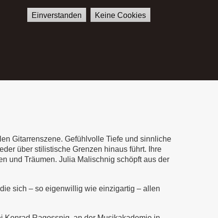
Einverstanden
Keine Cookies
E
SHOP
KONTAKT
German
English
llen Gitarrenszene. Gefühlvolle Tiefe und sinnliche
der über stilistische Grenzen hinaus führt. Ihre
 und Träumen. Julia Malischnig schöpft aus der
ie sich – so eigenwillig wie einzigartig – allen
n bei Konrad Ragossnig, an der Musikakademie in