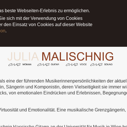
as beste Webseiten-Erlebnis zu ermöglichen.
NE
PROJEKTE
MEDIEN
PRESS
 Sie sich mit der Verwendung von Cookies
ber den Einsatz von Cookies auf dieser Website
ion
.
lt als eine der führenden Musikerinnenpersönlichkeiten der aktue
in, Sängerin und Komponistin, deren Vielseitigkeit sie immer wie
ks, von emotionalen Eindrücken und Erlebnissen, Begegnungen
irtuosität und Emotionalität. Eine musikalische Grenzgängerin, d
alischnig klassische Gitarre an der Universität für Musik in Wie