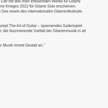
 Life
mit drei ihrer erlesensten Werke für Gitarre
ine Krieges 2022
für Gitarre Solo erscheinen.
am See sowie des internationalen Gitarrenfestivals
nzept The Art of Guitar – spannendes Saitenspiel
die faszinierende Vielfalt der Gitarrenmusik in all
e Musik nimmt Gestalt an."