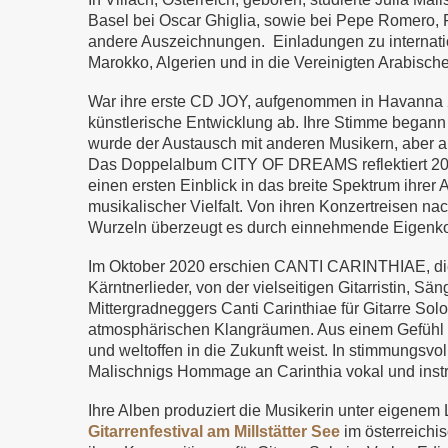
Basel bei Oscar Ghiglia, sowie bei Pepe Romero,
andere Auszeichnungen. Einladungen zu internatio
Marokko, Algerien und in die Vereinigten Arabisch
War ihre erste CD JOY, aufgenommen in Havanna 20
künstlerische Entwicklung ab. Ihre Stimme began
wurde der Austausch mit anderen Musikern, aber a
Das Doppelalbum CITY OF DREAMS reflektiert 2010 
einen ersten Einblick in das breite Spektrum ihr
musikalischer Vielfalt. Von ihren Konzertreisen n
Wurzeln überzeugt es durch einnehmende Eigenkom
Im Oktober 2020 erschien CANTI CARINTHIAE, die
Kärntnerlieder, von der vielseitigen Gitarristin, 
Mittergradneggers Canti Carinthiae für Gitarre So
atmosphärischen Klangräumen. Aus einem Gefühl tie
und weltoffen in die Zukunft weist. In stimmungsv
Malischnigs Hommage an Carinthia vokal und instru
Ihre Alben produziert die Musikerin unter eigenem
Gitarrenfestival am Millstätter See
im österreichi