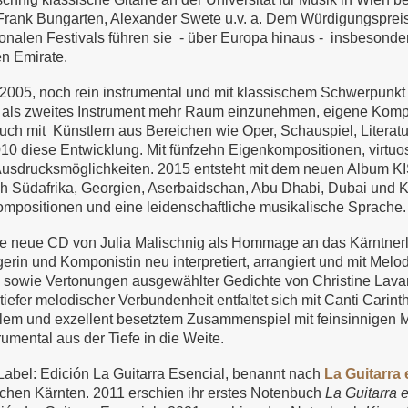
 Frank Bungarten, Alexander Swete u.v. a. Dem Würdigungsprei
nalen Festivals führen sie - über Europa hinaus - insbesonde
en Emirate.
05, noch rein instrumental und mit klassischem Schwerpunkt g
n als zweites Instrument mehr Raum einzunehmen, eigene Kompo
uch mit Künstlern aus Bereichen wie Oper, Schauspiel, Litera
diese Entwicklung. Mit fünfzehn Eigenkompositionen, virtuose
er Ausdrucksmöglichkeiten. 2015 entsteht mit dem neuen Albu
ach Südafrika, Georgien, Aserbaidschan, Abu Dhabi, Dubai und K
positionen und eine leidenschaftliche musikalische Sprache.
 neue CD von Julia Malischnig als Hommage an das Kärntnerl
Sängerin und Komponistin neu interpretiert, arrangiert und mit 
lo sowie Vertonungen ausgewählter Gedichte von Christine Lava
fer melodischer Verbundenheit entfaltet sich mit Canti Carinth
ollem und exzellent besetztem Zusammenspiel mit feinsinnigen M
mental aus der Tiefe in die Weite.
 Label: Edición La Guitarra Esencial, benannt nach
La Guitarra e
schen Kärnten. 2011 erschien ihr erstes Notenbuch
La Guitarra 