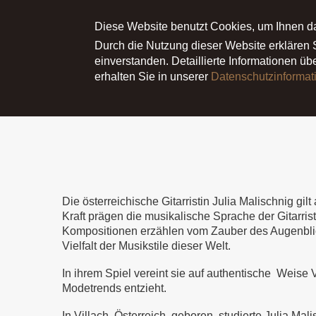
Main menu
ÜBER JULIA
Diese Website benutzt Cookies, um Ihnen d
NEWS
TERMI
Durch die Nutzung dieser Website erklären
einverstanden. Detaillierte Informationen ü
erhalten Sie in unserer
Datenschutzinformat
Startseite
Über Julia
Die österreichische Gitarristin Julia Malischnig gi
Kraft prägen die musikalische Sprache der Gitarrist
Kompositionen erzählen vom Zauber des Augenblic
Vielfalt der Musikstile dieser Welt.
In ihrem Spiel vereint sie auf authentische Weise V
Modetrends entzieht.
In Villach, Österreich, geboren, studierte Julia M