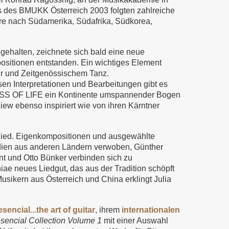
s des BMUKK Österreich 2003 folgten zahlreiche
re nach Südamerika, Südafrika, Südkorea,
ehalten, zeichnete sich bald eine neue
sitionen entstanden. Ein wichtiges Element
tur und Zeitgenössischem Tanz.
n Interpretationen und Bearbeitungen gibt es
m KISS OF LIFE ein Kontinente umspannender Bogen
iew ebenso inspiriert wie von ihren Kärntner
ied. Eigenkompositionen und ausgewählte
Melodien aus anderen Ländern verwoben, Günther
nt und Otto Bünker verbinden sich zu
iae neues Liedgut, das aus der Tradition schöpft
usikern aus Österreich und China erklingt Julia
sencial...the art of guitar
, ihrem
internationalen
esencial Collection Volume 1
mit einer Auswahl